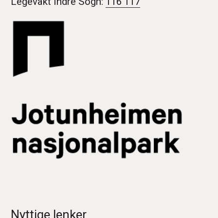
Legevakt Indre Sogn:
116 117
Nyttige lenker