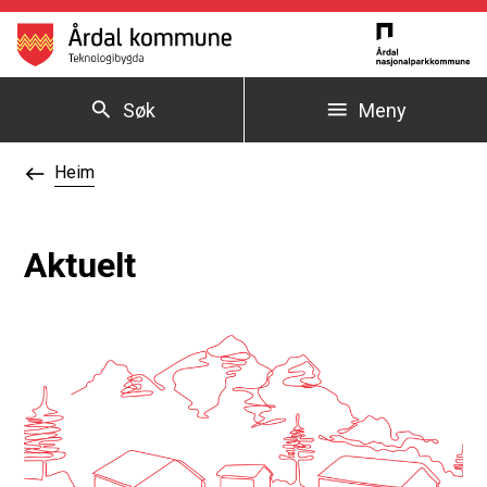
Årdal kommune
Søk
Meny
Du er her:
Heim
Aktuelt