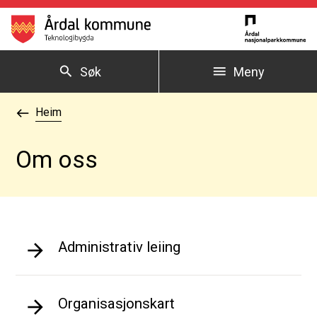
Årdal kommune
Søk
Meny
Du er her:
Heim
Om oss
Administrativ leiing
Organisasjonskart