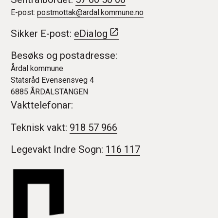
E-post:
postmottak@ardal.kommune.no
Sikker E-post:
eDialog
Besøks og postadresse:
Årdal kommune
Statsråd Evensensveg 4
6885 ÅRDALSTANGEN
Vakttelefonar:
Teknisk vakt:
918 57 966
Legevakt Indre Sogn:
116 117