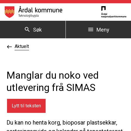
Årdal kommune
Søk
Meny
Du er her:
Aktuelt
Manglar du noko ved
utlevering frå SIMAS
Lytt til teksten
Du kan no henta korg, bioposar plastsekkar,