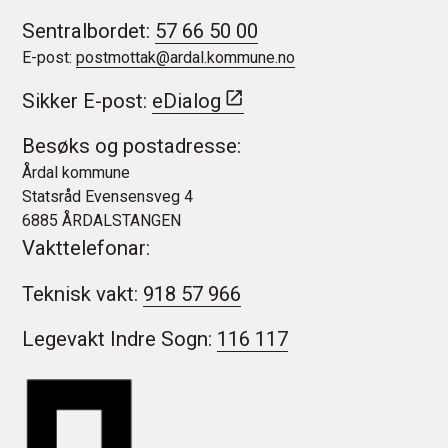
Sentralbordet:
57 66 50 00
E-post:
postmottak@ardal.kommune.no
Sikker E-post:
eDialog
Besøks og postadresse:
Årdal kommune
Statsråd Evensensveg 4
6885 ÅRDALSTANGEN
Vakttelefonar:
Teknisk vakt:
918 57 966
Legevakt Indre Sogn:
116 117