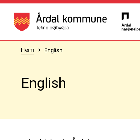
Årdal kommune
Du er her:
Heim
English
English