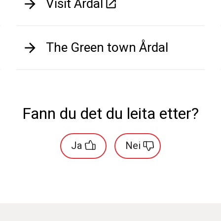
Visit Årdal
The Green town Årdal
Fann du det du leita etter?
Ja
Nei