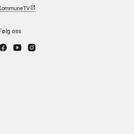
KommuneTV
Følg oss
Facebook
YouTube
Instagram