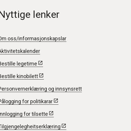
Nyttige lenker
Om oss/informasjonskapslar
Aktivitetskalender
Bestille legetime
Bestille kinobilett
Personvernerklæring og innsynsrett
Pålogging for politikarar
Innlogging for tilsette
Tilgjengelegheitserklæring