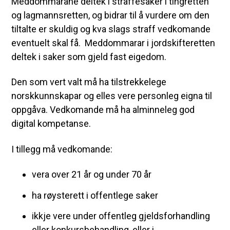
Meddommarane deltek i straffesaker i tingretten
og lagmannsretten, og bidrar til å vurdere om den
tiltalte er skuldig og kva slags straff vedkomande
eventuelt skal få. Meddommarar i jordskifteretten
deltek i saker som gjeld fast eigedom.
Den som vert valt må ha tilstrekkelege
norskkunnskapar og elles vere personleg eigna til
oppgåva. Vedkomande må ha alminneleg god
digital kompetanse.
I tillegg må vedkomande:
vera over 21 år og under 70 år
ha røysterett i offentlege saker
ikkje vere under offentleg gjeldsforhandling
eller konkursbehandling, eller i