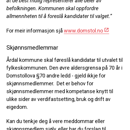
at de best mulig representerer alle deler av
befolkningen. Kommunen skal oppfordre
allmennheten til å foreslå kandidater til valget.”
For meir informasjon sjå
www.domstol.no
Skjønnsmedlemmar
Årdal kommune skal føreslå kandidatar til utvalet til
fylkeskommunen. Den øvre aldersgrensa på 70 år i
Domstollova §70 andre ledd - gjeld ikkje for
skjønnsmedlemmer. Det er behov for
skjønnsmedlemmer med kompetanse knytt til
ulike sider av verdifastsetting, bruk og drift av
eigedom.
Kan du tenkje deg å vere meddommar eller
skjønnsmedlem sjølv, eller har du forslag til