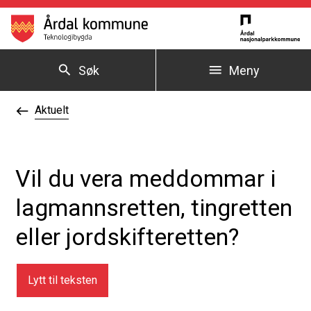
Årdal kommune
Søk
Meny
Du er her:
Aktuelt
Vil du vera meddommar i
lagmannsretten, tingretten
eller jordskifteretten?
Lytt til teksten