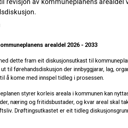
til revisjon av kommuneplanens arealdel 
ndsdiskusjon.
1
 kommuneplanens arealdel 2026 - 2033
d dette fram eit diskusjonsutkast til kommuneplan
ut til førehandsdiskusjon der innbyggjarar, lag, org
 til å kome med innspel tidleg i prosessen.
eplanen styrer korleis areala i kommunen kan nytta
er, næring og fritidsbustader, og kvar areal skal tak
ftsliv. Drøftingsutkastet er eit tidleg diskusjonsgrunn