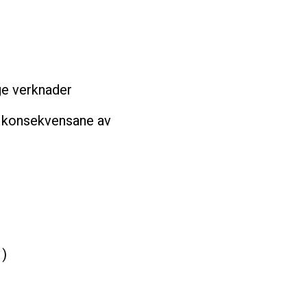
ge verknader
og konsekvensane av
1)