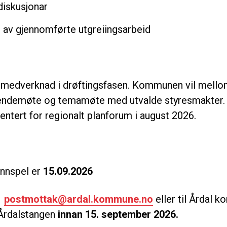
diskusjonar
t av gjennomførte utgreiingsarbeid
rei medverknad i drøftingsfasen. Kommunen vil mello
ndemøte og temamøte med utvalde styresmakter. I 
entert for regionalt planforum i august 2026.
innspel er
15.09.2026
l
postmottak@ardal.kommune.no
eller til Årdal 
Årdalstangen
innan 15. september 2026.