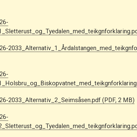
26-
1_Sletterust_og_Tyedalen_med_teikgnforklaring.p
6-2033_Alternativ_1_Årdalstangen_med_teikgnfor
26-
1_Holsbru_og_Biskopvatnet_med_teikgnforklaring
26-2033_Alternativ_2_Seimsåsen.pdf
(PDF, 2 MB)
26-
2_Sletterust_og_Tyedalen_med_teikgnforklaring.p