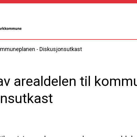
l kommuneplanen - Diskusjonsutkast
 av arealdelen til kom
onsutkast