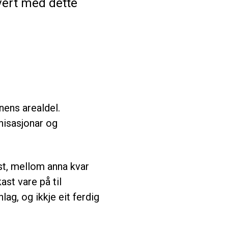
vert med dette
ens arealdel.
anisasjonar og
st, mellom anna kvar
ast vare på til
lag, og ikkje eit ferdig