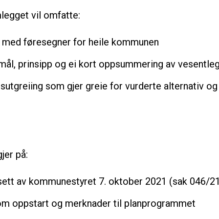
legget vil omfatte:
rt med føresegner for heile kommunen
mål, prinsipp og ei kort oppsummering av vesentle
sutgreiing som gjer greie for vurderte alternativ 
jer på:
sett av kommunestyret 7. oktober 2021 (sak 046/2
l om oppstart og merknader til planprogrammet