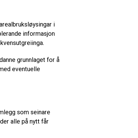
arealbruksløysingar i
plerande informasjon
ekvensutgreiinga.
danne grunnlaget for å
 med eventuelle
ramlegg som seinare
der alle på nytt får