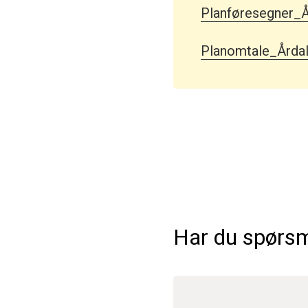
Planføresegner_Å
Planomtale_Årdal
Har du spørs