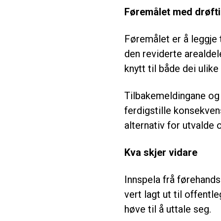
Føremålet med drøft
Føremålet er å leggje 
den reviderte arealde
knytt til både dei ulik
Tilbakemeldingane og 
ferdigstille konsekven
alternativ for utvalde
Kva skjer vidare
Innspela frå førehand
vert lagt ut til offent
høve til å uttale seg.