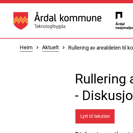
Årdal kommune
Du er her:
Heim
Aktuelt
Rullering av arealdelen ti
Rullering
- Diskusj
Lytt til teksten