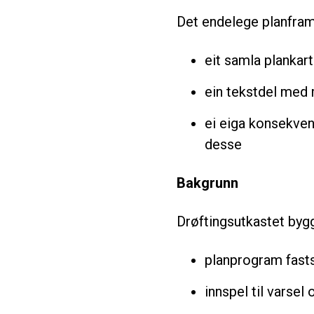
Det endelege planfram
eit samla planka
ein tekstdel med 
ei eiga konsekven
desse
Bakgrunn
Drøftingsutkastet bygg
planprogram fast
innspel til varse