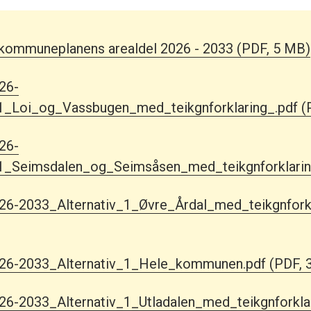
 kommuneplanens arealdel 2026 - 2033
(PDF, 5 MB)
26-
1_Loi_og_Vassbugen_med_teikgnforklaring_.pdf
(
26-
_1_Seimsdalen_og_Seimsåsen_med_teikgnforklarin
6-2033_Alternativ_1_Øvre_Årdal_med_teikgnforkl
26-2033_Alternativ_1_Hele_kommunen.pdf
(PDF, 
6-2033_Alternativ_1_Utladalen_med_teikgnforklar