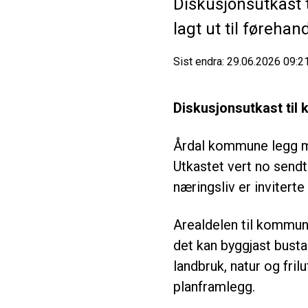
Diskusjonsutkast 
lagt ut til føreha
Sist endra
29.06.2026 09:2
Diskusjonsutkast til
Årdal kommune legg me
Utkastet vert no sendt 
næringsliv er inviterte
Arealdelen til kommun
det kan byggjast bustad
landbruk, natur og frilu
planframlegg.