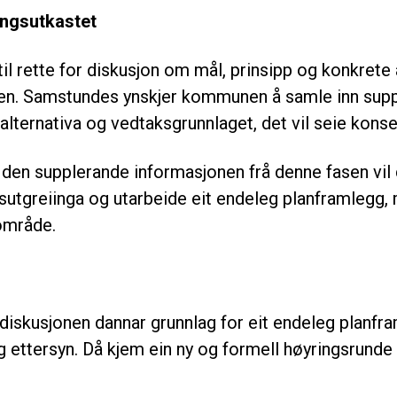
ingsutkastet
til rette for diskusjon om mål, prinsipp og konkrete 
len. Samstundes ynskjer kommunen å samle inn sup
e alternativa og vedtaksgrunnlaget, det vil seie kons
den supplerande informasjonen frå denne fasen vil 
sutgreiinga og utarbeide eit endeleg planframlegg,
 område.
sdiskusjonen dannar grunnlag for eit endeleg planf
leg ettersyn. Då kjem ein ny og formell høyringsrunde 