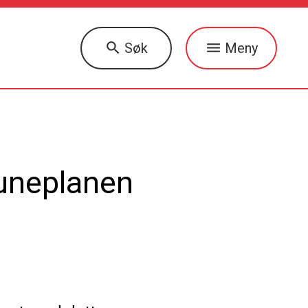
Søk
Meny
muneplanen