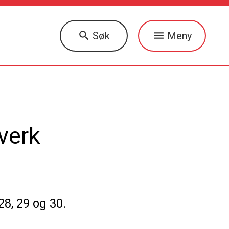
Søk
Meny
tverk
28, 29 og 30.