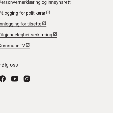
Personvernerklæring og innsynsrett
Pålogging for politikarar
Innlogging for tilsette
Tilgjengelegheitserklæring
KommuneTV
Følg oss
Facebook
YouTube
Instagram