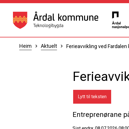
Årdal kommune
Du er her:
Heim
Aktuelt
Ferieavvikling ved Fardalen 
Ferieavvik
Lytt til teksten
Entreprenørane på 
Sist endra
08.07.2026 08:0