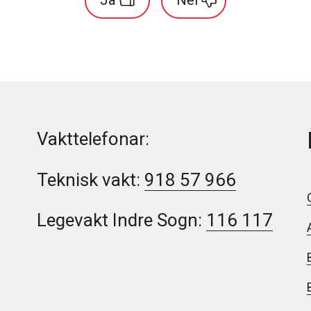
Ja
Nei
Vakttelefonar:
Teknisk vakt:
918 57 966
Legevakt Indre Sogn:
116 117