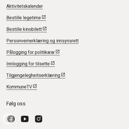
Aktivitetskalender
Bestille legetime
Bestille kinobilett
Personvernerklæring og innsynsrett
Pålogging for politikarar
Innlogging for tilsette
Tilgjengelegheitserklæring
KommuneTV
Følg oss
Facebook
YouTube
Instagram
I