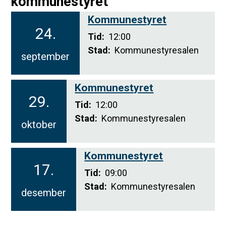
kommunestyret
-
Kommunestyret
M
24
.
2
Tid
12:00
4
ø
Stad
Kommunestyresalen
september
.
t
s
e
e
-
Kommunestyret
p
p
29
.
2
Tid
12:00
t
l
9
Stad
Kommunestyresalen
e
oktober
.
a
m
o
n
b
k
-
Kommunestyret
e
t
17
.
1
r
Tid
09:00
o
7
2
Stad
Kommunestyresalen
b
desember
.
0
e
d
2
r
e
6
2