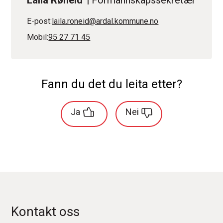
E-post
laila.roneid@ardal.kommune.no
Mobil
95 27 71 45
Fann du det du leita etter?
Ja
Nei
Kontakt oss