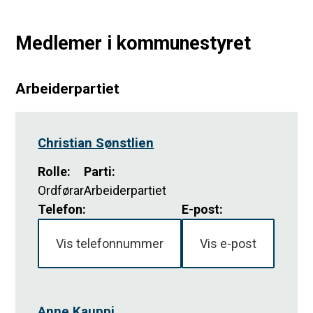
s
0
e
2
Medlemer i kommunestyret
m
6
b
e
Arbeiderpartiet
r
M
2
e
0
Christian Sønstlien
2
d
6
l
Rolle
:
Parti
:
Ordførar
Arbeiderpartiet
e
Telefon:
E-post:
m
m
Vis telefonnummer
Vis e-post
e
r
Anne Kauppi