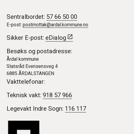
Sentralbordet:
57 66 50 00
E-post:
postmottak@ardal.kommune.no
Sikker E-post:
eDialog
Besøks og postadresse:
Årdal kommune
Statsråd Evensensveg 4
6885 ÅRDALSTANGEN
Vakttelefonar:
Teknisk vakt:
918 57 966
Legevakt Indre Sogn:
116 117