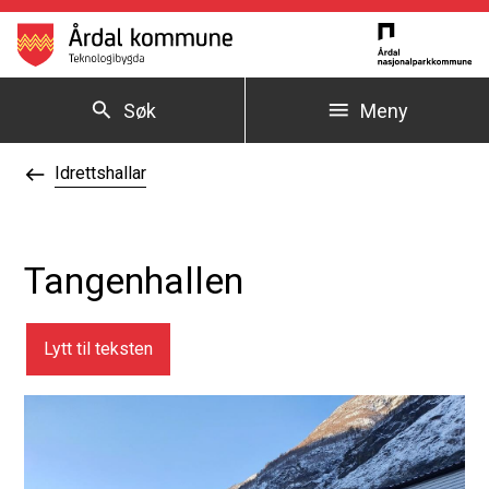
Årdal kommune
Søk
Meny
Du er her:
Idrettshallar
Tangenhallen
Lytt til teksten