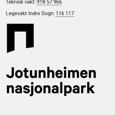
Teknisk vakt:
918 57 966
Legevakt Indre Sogn:
116 117