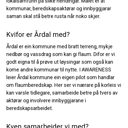
lokalsamfunn på slike hendingar. Målet er at
kommunar, beredskapsaktørar og innbyggjarar
saman skal stå betre rusta når noko skjer.
Kvifor er Årdal med?
Årdal er ein kommune med bratt terreng, mykje
nedbør og vassdrag som kan gi flaum. Difor er vi
godt eigna til å prøve ut løysingar som også kan
kome andre kommunar til nytte. I AWARENESS
leier Årdal kommune ein eigen pilot som handlar
om flaumberedskap. Her ser vi nærare på korleis vi
kan varsle tidlegare, samarbeide betre på tvers av
aktørar og involvere innbyggjarane i
beredskapsarbeidet.
Kven samarbeider vi med?