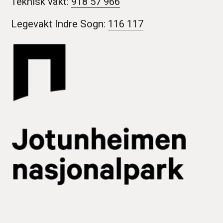
Teknisk vakt:
918 57 966
Legevakt Indre Sogn:
116 117