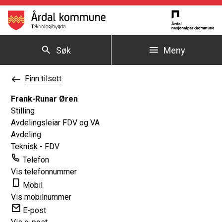
Årdal kommune
Søk
Meny
Du er her:
Finn tilsett
Frank-Runar Øren
Stilling
Avdelingsleiar FDV og VA
Avdeling
Teknisk - FDV
Telefon
Vis telefonnummer
Mobil
Vis mobilnummer
E-post