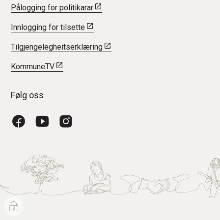
Pålogging for politikarar
Innlogging for tilsette
Tilgjengelegheitserklæring
KommuneTV
Følg oss
Facebook
YouTube
Instagram
I