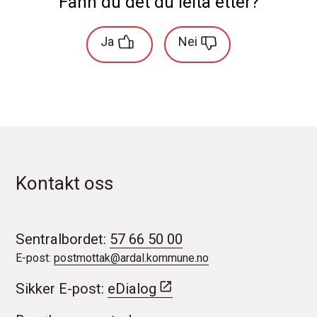
Fann du det du leita etter?
Ja
Nei
Kontakt oss
Sentralbordet:
57 66 50 00
E-post:
postmottak@ardal.kommune.no
Sikker E-post:
eDialog