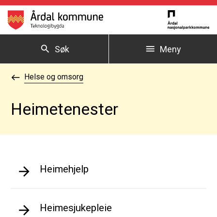
Årdal kommune
Søk
Meny
Du er her:
Helse og omsorg
Heimetenester
Heimehjelp
Heimesjukepleie